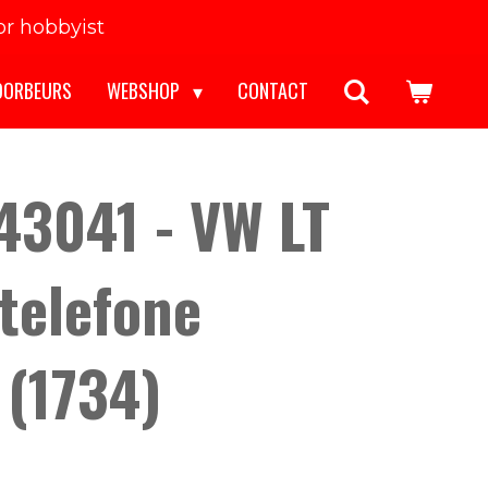
r hobbyist
OORBEURS
WEBSHOP
CONTACT
43041 - VW LT
telefone
(1734)