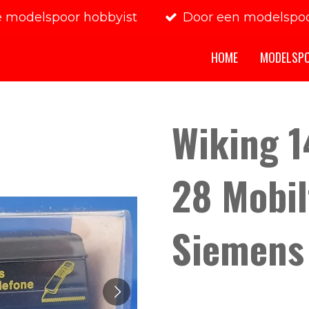
e modelspoor hobbyist
Door een modelspoo
HOME
MODELSP
Wiking 1
28 Mobil
Siemens 