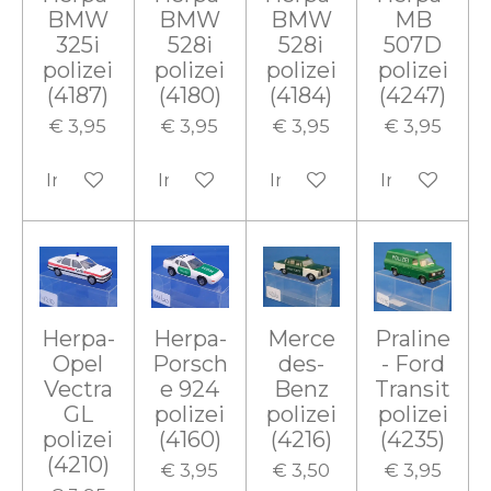
BMW
BMW
BMW
MB
325i
528i
528i
507D
polizei
polizei
polizei
polizei
(4187)
(4180)
(4184)
(4247)
€ 3,95
€ 3,95
€ 3,95
€ 3,95
In winkelwagen
In winkelwagen
In winkelwagen
In winkelw
Herpa-
Herpa-
Merce
Praline
Opel
Porsch
des-
- Ford
Vectra
e 924
Benz
Transit
GL
polizei
polizei
polizei
polizei
(4160)
(4216)
(4235)
(4210)
€ 3,95
€ 3,50
€ 3,95