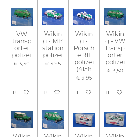
VW
Wikin
Wikin
Wikin
transp
g - MB
g -
g - VW
orter
station
Porsch
transp
polizei
polizei
e 911
orter
polizei
polizei
€ 3,50
€ 3,95
(4158
€ 3,50
€ 3,95
In winkelwagen
In winkelwagen
In winkelwagen
In winkelw
Wikin
Wikin
Wikin
Wikin