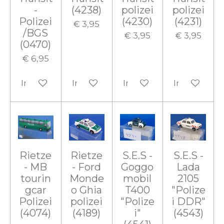
-
(4238)
polizei
polizei
Polizei
(4230)
(4231)
€ 3,95
/BGS
€ 3,95
€ 3,95
(0470)
€ 6,95
In winkelwagen
In winkelwagen
In winkelwagen
In winkelw
Rietze
Rietze
S.E.S -
S.E.S -
- MB
- Ford
Goggo
Lada
tourin
Monde
mobil
2105
gcar
o Ghia
T400
"Polize
Polizei
polizei
"Polize
i DDR"
(4074)
(4189)
i"
(4543)