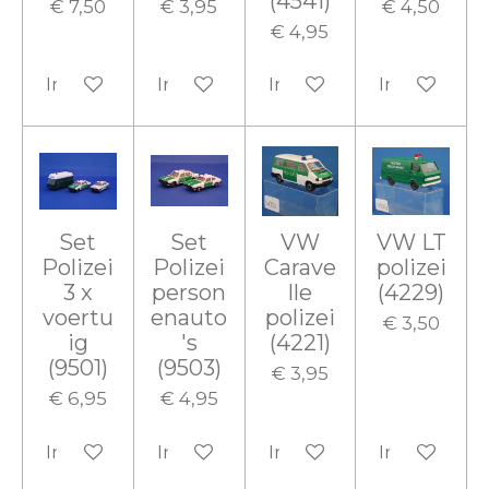
(4541)
€ 7,50
€ 3,95
€ 4,50
€ 4,95
In winkelwagen
In winkelwagen
In winkelwagen
In winkelw
Set
Set
VW
VW LT
Polizei
Polizei
Carave
polizei
3 x
person
lle
(4229)
voertu
enauto
polizei
€ 3,50
ig
's
(4221)
(9501)
(9503)
€ 3,95
€ 6,95
€ 4,95
In winkelwagen
In winkelwagen
In winkelwagen
In winkelw