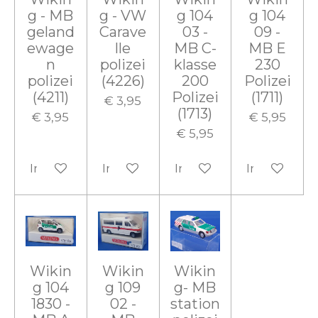
g - MB
g - VW
g 104
g 104
geland
Carave
03 -
09 -
ewage
lle
MB C-
MB E
n
polizei
klasse
230
polizei
(4226)
200
Polizei
(4211)
Polizei
(1711)
€ 3,95
(1713)
€ 3,95
€ 5,95
€ 5,95
In winkelwagen
In winkelwagen
In winkelwagen
In winkelw
Wikin
Wikin
Wikin
g 104
g 109
g- MB
1830 -
02 -
station