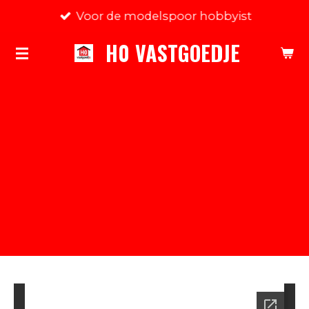
Voor de modelspoor hobbyist
Ga
direct
H0 VASTGOEDJE
naar
de
hoofdinhoud