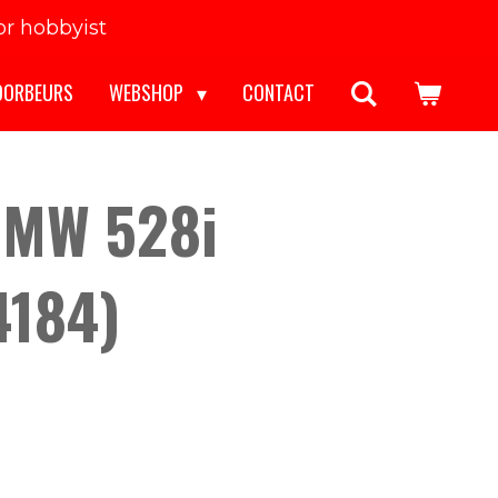
r hobbyist
OORBEURS
WEBSHOP
CONTACT
BMW 528i
4184)