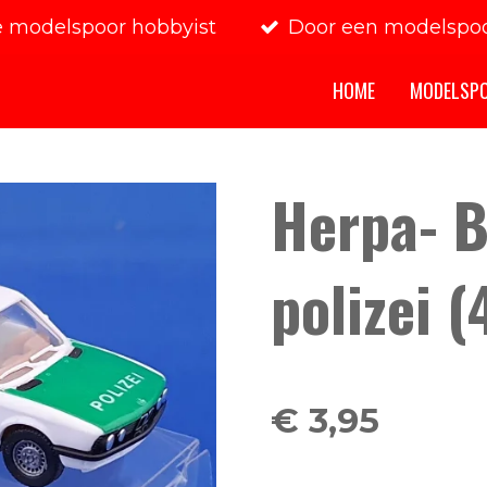
e modelspoor hobbyist
Door een modelspoo
HOME
MODELSP
Herpa- 
polizei (
€ 3,95