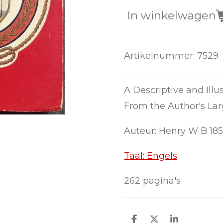
In winkelwagen
Artikelnummer:
7529
A Descriptive and Illu
From the Author's La
Auteur:
Henry W B 18
Taal: Engels
262 pagina's
D
D
S