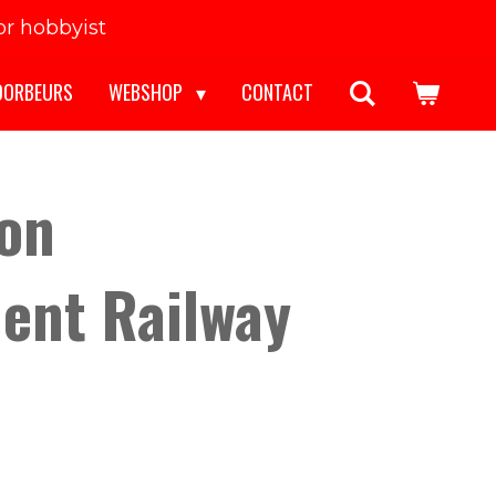
r hobbyist
OORBEURS
WEBSHOP
CONTACT
lon
ent Railway