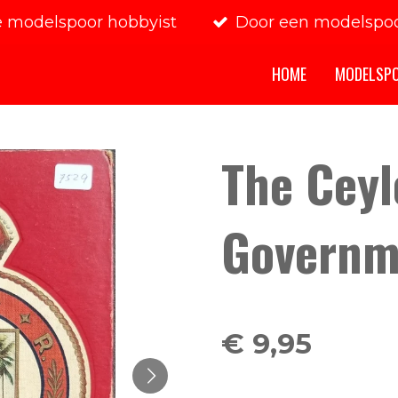
e modelspoor hobbyist
Door een modelspoo
HOME
MODELSP
The Cey
Governm
€ 9,95