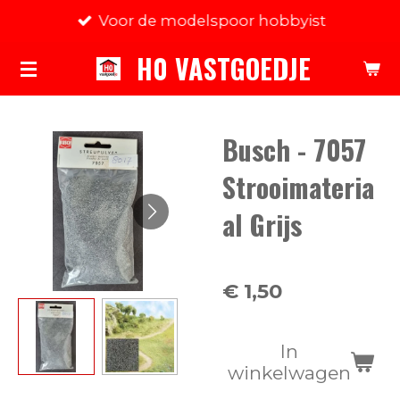
Voor de modelspoor hobbyist
Ga
direct
H0 VASTGOEDJE
naar
de
hoofdinhoud
Busch - 7057
Strooimateria
al Grijs
€ 1,50
In
winkelwagen