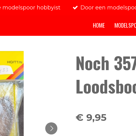
e modelspoor hobbyist
Door een modelspoo
HOME
MODELSP
Noch 357
Loodsbo
€ 9,95