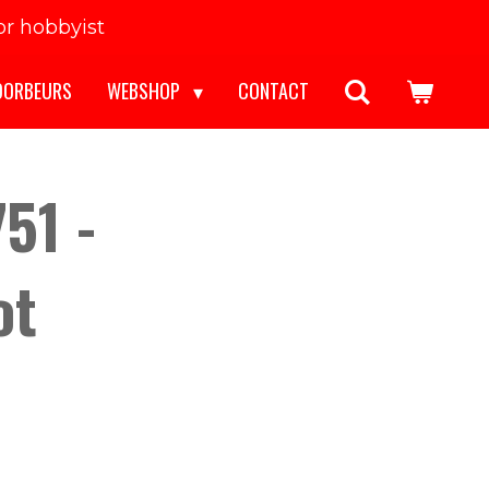
r hobbyist
OORBEURS
WEBSHOP
CONTACT
51 -
ot