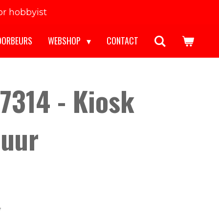
r hobbyist
OORBEURS
WEBSHOP
CONTACT
17314 - Kiosk
huur
5