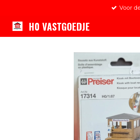
Voor d
Ga
direct
H0 VASTGOEDJE
naar
de
hoofdinhoud