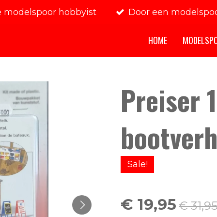
e modelspoor hobbyist
Door een modelspoo
HOME
MODELSP
Preiser 
bootver
Sale!
€ 19,95
€ 31,9