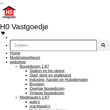
Ga
direct
naar
de
hoofdinhoud
H0 Vastgoedje
Home
Modelspoorbeurs
webshop
Bouwdozen 1:87
Station en loc-depot
Stad, dorp en platteland
Industrie, handel en Hulpdiensten
Bruggen
Overige bouwdozen
Vintage bouwdozen
Modelauto's 1:87
auto's
vrachtauto's