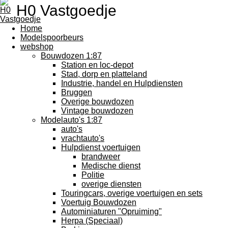
H0 Vastgoedje
Home
Modelspoorbeurs
webshop
Bouwdozen 1:87
Station en loc-depot
Stad, dorp en platteland
Industrie, handel en Hulpdiensten
Bruggen
Overige bouwdozen
Vintage bouwdozen
Modelauto's 1:87
auto's
vrachtauto's
Hulpdienst voertuigen
brandweer
Medische dienst
Politie
overige diensten
Touringcars, overige voertuigen en sets
Voertuig Bouwdozen
Autominiaturen "Opruiming"
Herpa (Speciaal)