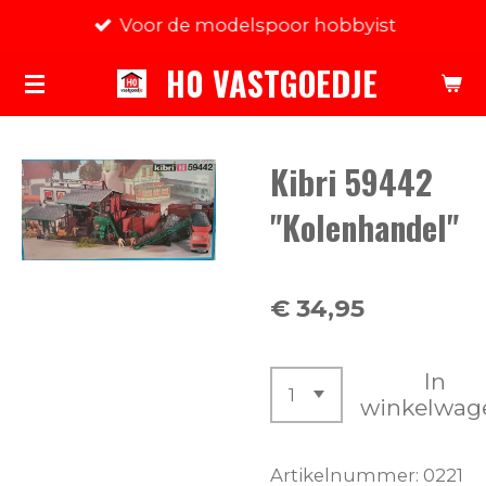
Voor de modelspoor hobbyist
Ga
direct
H0 VASTGOEDJE
naar
de
hoofdinhoud
Kibri 59442
"Kolenhandel"
€ 34,95
In
winkelwag
Artikelnummer:
0221