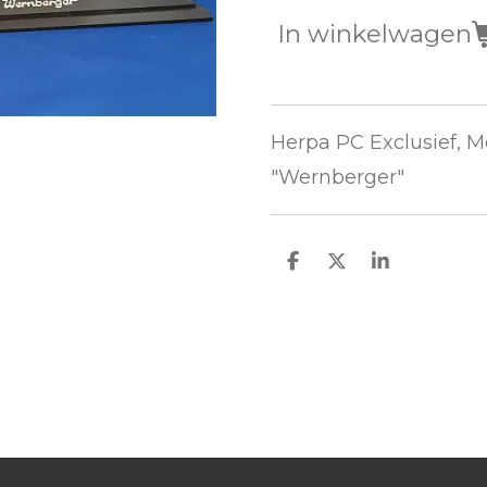
In winkelwagen
Herpa PC Exclusief, M
"Wernberger"
D
D
S
e
e
h
l
e
a
e
l
r
n
e