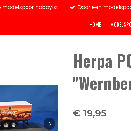
e modelspoor hobbyist
Door een modelspoo
HOME
MODELSP
Herpa PC
"Wernbe
€ 19,95