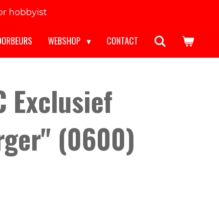
r hobbyist
OORBEURS
WEBSHOP
CONTACT
 Exclusief
rger" (0600)