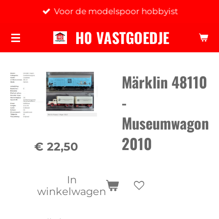
Voor de modelspoor hobbyist
Ga
direct
H0 VASTGOEDJE
naar
de
hoofdinhoud
Märklin 48110
-
Museumwagon
2010
€ 22,50
In
winkelwagen