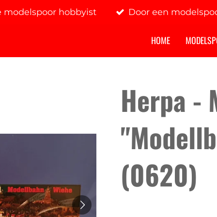
e modelspoor hobbyist
Door een modelspoo
HOME
MODELSP
Herpa - 
"Modellb
(0620)