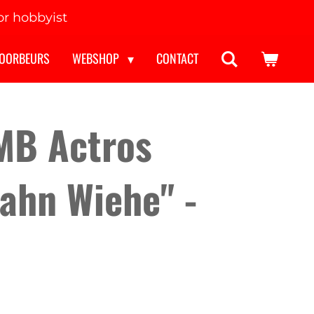
r hobbyist
OORBEURS
WEBSHOP
CONTACT
MB Actros
ahn Wiehe" -