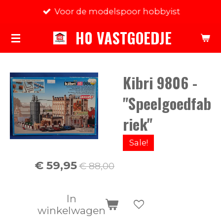
Voor de modelspoor hobbyist
Ga
direct
H0 VASTGOEDJE
naar
de
hoofdinhoud
Kibri 9806 -
"Speelgoedfab
riek"
Sale!
€ 59,95
€ 88,00
In
winkelwagen