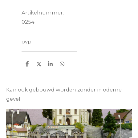
Artikelnummer:
0254
ovp
D
D
S
D
e
e
h
e
l
e
a
l
e
l
r
e
n
e
n
Kan ook gebouwd worden zonder moderne
gevel