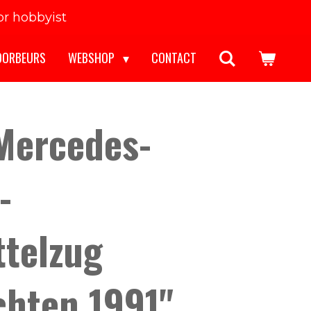
r hobbyist
OORBEURS
WEBSHOP
CONTACT
Mercedes-
-
ttelzug
chten 1991"