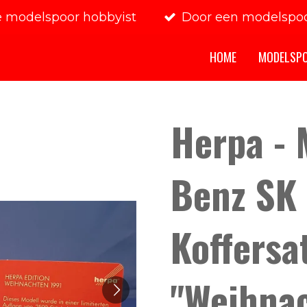
e modelspoor hobbyist
Door een modelspoo
HOME
MODELSP
Herpa - 
Benz SK 
Koffersa
"Weihna