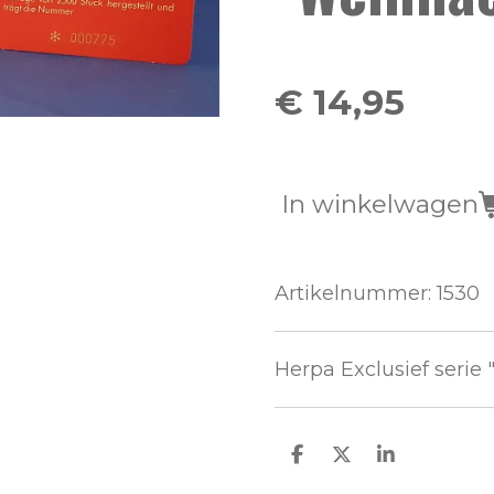
€ 14,95
In winkelwagen
Artikelnummer:
1530
Herpa Exclusief serie
D
D
S
e
e
h