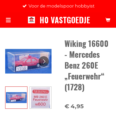
Voor de modelspoor hobbyist
Ga
direct
H0 VASTGOEDJE
naar
de
hoofdinhoud
Wiking 16600
- Mercedes
Benz 260E
„Feuerwehr“
(1728)
€ 4,95