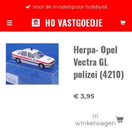
Voor de modelspoor hobbyist
Ga
direct
H0 VASTGOEDJE
naar
de
hoofdinhoud
Herpa- Opel
Vectra GL
polizei (4210)
€ 3,95
In
winkelwagen