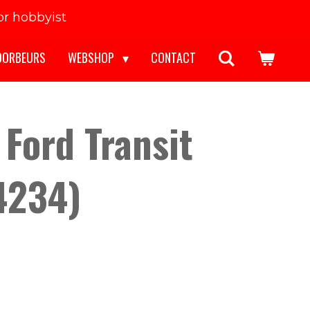
r hobbyist
OORBEURS
WEBSHOP
CONTACT
 Ford Transit
(4234)