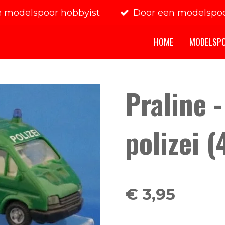
e modelspoor hobbyist
Door een modelspoo
HOME
MODELSP
Praline -
polizei 
€ 3,95