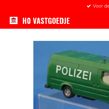
Voor d
Ga
direct
H0 VASTGOEDJE
naar
de
hoofdinhoud