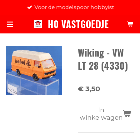
Voor de modelspoor hobbyist
Ga
direct
H0 VASTGOEDJE
naar
de
hoofdinhoud
Wiking - VW
LT 28 (4330)
€ 3,50
In
winkelwagen