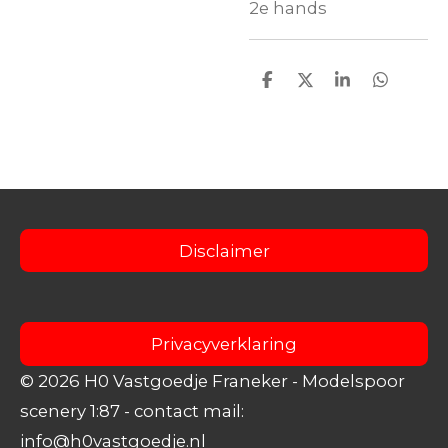
2e hands
D
D
S
D
e
e
h
e
l
e
a
l
e
l
r
e
n
e
n
Disclaimer
Privacyverklaring
© 2026 H0 Vastgoedje Franeker
- Modelspoor
scenery 1:87
- contact mail:
info@h0vastgoedje.nl