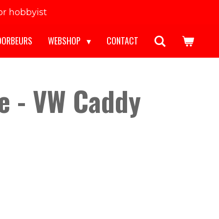
r hobbyist
OORBEURS
WEBSHOP
CONTACT
e - VW Caddy