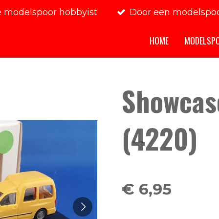
e modelspoor hobbyist
Door een modelspoo
HOME
MODELSP
Showcas
(4220)
€ 6,95