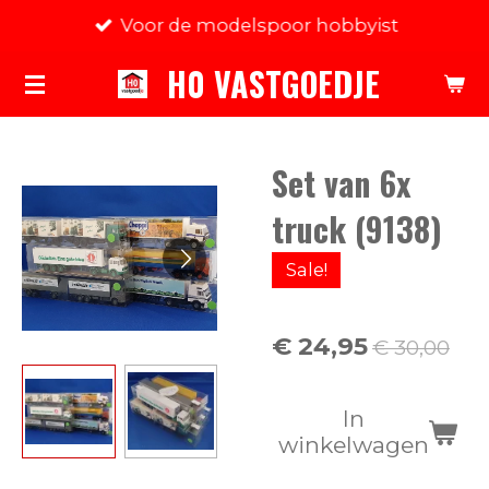
Voor de modelspoor hobbyist
Ga
direct
H0 VASTGOEDJE
naar
de
hoofdinhoud
Set van 6x
truck (9138)
Sale!
€ 24,95
€ 30,00
In
winkelwagen