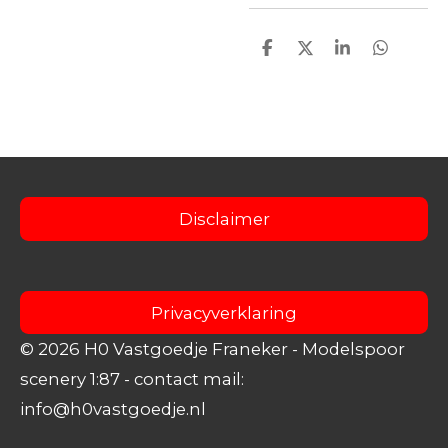
D
D
S
D
e
e
h
e
l
e
a
l
e
l
r
e
n
e
n
Disclaimer
Privacyverklaring
© 2026 H0 Vastgoedje Franeker
- Modelspoor
scenery 1:87
- contact mail:
info@h0vastgoedje.nl