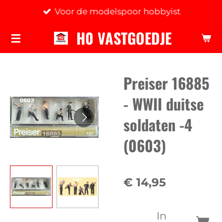
Voor de modelspoor hobbyist
Ga
direct
H0 VASTGOEDJE
naar
de
hoofdinhoud
Preiser 16885
- WWII duitse
soldaten -4
(0603)
€ 14,95
In