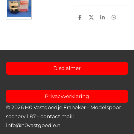
D
D
S
D
e
e
h
e
l
e
a
l
e
l
r
e
n
e
n
Disclaimer
Privacyverklaring
© 2026 H0 Vastgoedje Franeker
- Modelspoor
scenery 1:87
- contact mail:
info@h0vastgoedje.nl