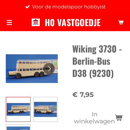
Voor de modelspoor hobbyist
Ga
direct
H0 VASTGOEDJE
naar
de
hoofdinhoud
Wiking 3730 -
Berlin-Bus
D38 (9230)
€ 7,95
In
winkelwagen